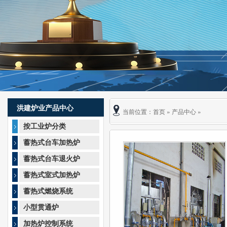
洪建炉业产品中心
当前位置：
首页
»
产品中心
»
按工业炉分类
蓄热式台车加热炉
蓄热式台车退火炉
蓄热式室式加热炉
蓄热式燃烧系统
小型贯通炉
加热炉控制系统